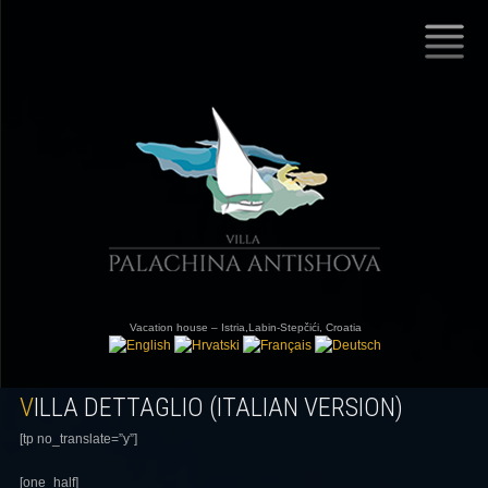
Vacation house – Istria,Labin-Stepčići, Croatia
VILLA DETTAGLIO (ITALIAN VERSION)
[tp no_translate=”y”]
[one_half]