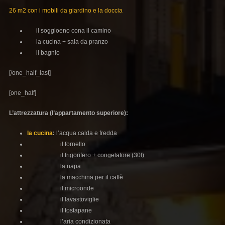
26 m2 con i mobili da giardino e la doccia
il soggioeno cona il camino
la cucina + sala da pranzo
il bagnio
[/one_half_last]
[one_half]
L’attrezzatura (l’appartamento superiore):
la cucina
:
l’acqua calda e fredda
il fornello
il frigorifero + congelatore (30l)
la napa
la macchina per il caffè
il microonde
il lavastoviglie
il tostapane
l’aria condizionata