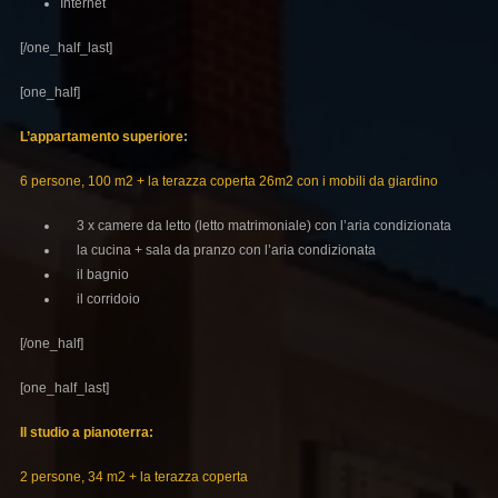
Internet
[/one_half_last]
[one_half]
L’appartamento superiore
:
6 persone, 100 m2 + la terazza coperta 26m2 con i mobili da giardino
3 x camere da letto (letto matrimoniale) con l’aria condizionata
la cucina + sala da pranzo con l’aria condizionata
il bagnio
il corridoio
[/one_half]
[one_half_last]
Il studio a
pianoterra:
2 persone, 34 m2 + la terazza coperta