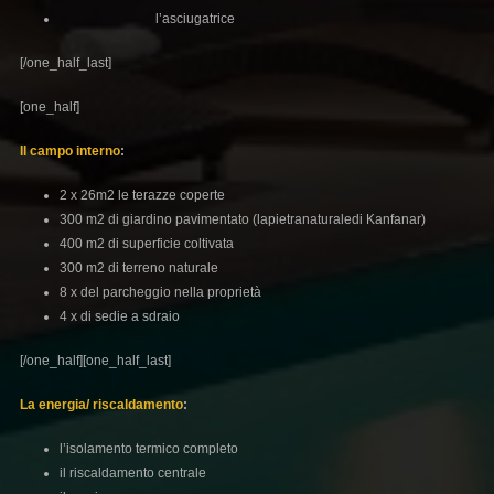
l’asciugatrice
[/one_half_last]
[one_half]
Il campo interno
:
2 x 26m2 le terazze coperte
300 m2 di giardino pavimentato (lapietranaturaledi Kanfanar)
400 m2 di superficie coltivata
300 m2 di terreno naturale
8 x del parcheggio nella proprietà
4 x di sedie a sdraio
[/one_half][one_half_last]
La energia/ riscaldamento
:
l’isolamento termico completo
il riscaldamento centrale