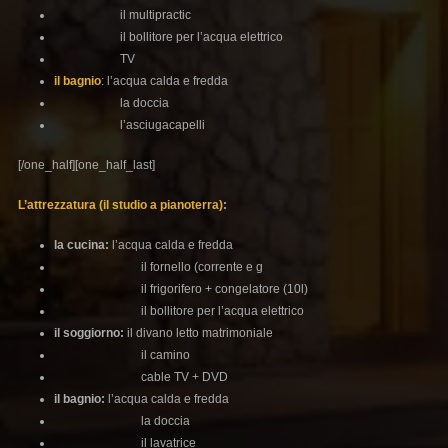
il multipractic
il bollitore per l’acqua elettrico
TV
il bagnio
: l’acqua calda e fredda
la doccia
l’asciugacapelli
[/one_half][one_half_last]
L’attrezzatura
(il studio a
pianoterra)
:
la cucina:
l’acqua calda e fredda
il fornello (corrente e g
il frigorifero + congelatore (10l)
il bollitore per l’acqua elettrico
il soggiorno:
il divano letto matrimoniale
il camino
cable TV + DVD
il bagnio:
l’acqua calda e fredda
la doccia
il lavatrice